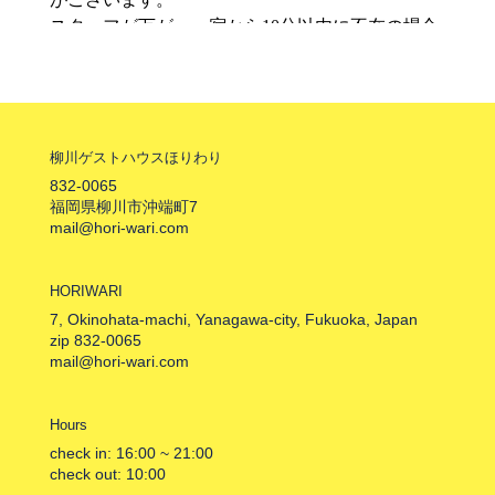
柳川ゲストハウスほりわり
832-0065
福岡県柳川市沖端町7
mail@hori-wari.com
HORIWARI
7, Okinohata-machi, Yanagawa-city, Fukuoka, Japan
zip 832-0065
mail@hori-wari.com
Hours
check in: 16:00 ~ 21:00
check out: 10:00